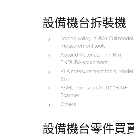
設備機台拆裝機
Jordan valley X-RAY Full model
measurement tools
Applied Materials Thin film
ENDURA equipment
KLA measurement tools, Model
21x
ASML Twinscan AT 1100B ArF
Scanner
Others
設備機台零件買