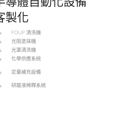
半導體自動化設備
客製化
FOUP 清洗機
光阻塗抹機
光罩清洗機
化學供應系統
定量補充設備
研磨液稀釋系統
Solvent semi auto wet bench
Acid semi auto wet bench